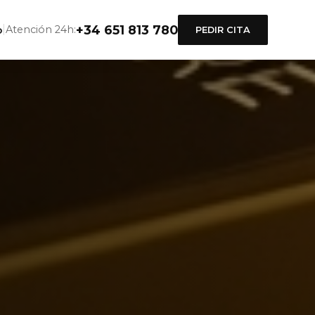
+34 651 813 780
|
p
Atención 24h:
PEDIR CITA